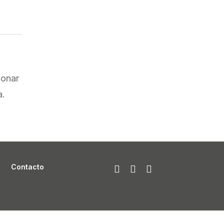
ionar
a.
Contacto


