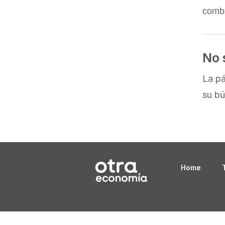
comba
No 
La pá
su bú
Home