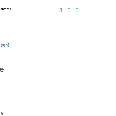
ontacto



ue
 a