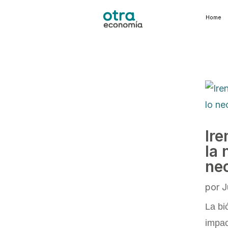
Home
Ire
la 
ne
por
J
La bi
impac