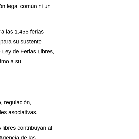
ión legal común ni un
ra las 1.455
ferias
 para su sustento
de Ley de
Ferias Libres
,
imo a su
, regulación,
es asociativas.
s libres
contribuyan al
a Agencia de las