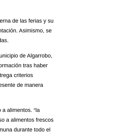
terna de las
ferias
y su
ntación. Asimismo, se
das.
unicipio de Algarrobo,
sformación tras haber
rega criterios
presente de manera
 a alimentos. “la
so a alimentos frescos
omuna durante todo el