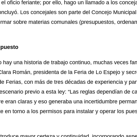
a el oficio feriante; por ello, hago un llamado a los conce
oncluyó. Los concejales son parte del Concejo Municipal
normar sobre materias comunales (presupuestos, ordenan
l puesto
 hay una historia de trabajo continuo, muchas veces fami
lara Román, presidenta de la Feria de Lo Espejo y secre
 de
Ferias
, con más de tres décadas de experiencia y par
l escenario previo a esta ley: “Las reglas dependían de c
e eran claras y eso generaba una incertidumbre perman
e en torno a los permisos para instalar y operar los puest
troduce mayor certeza y continuidad, incorporando asp