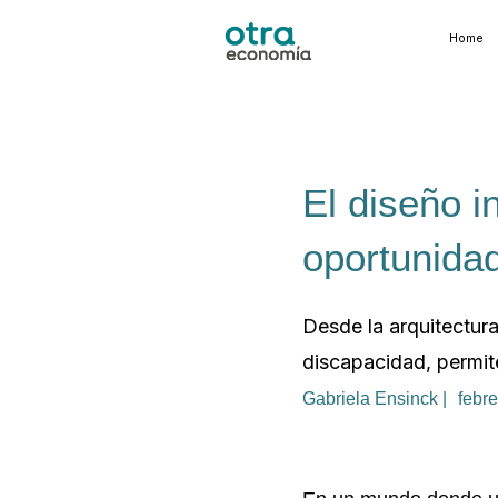
Home
El diseño i
oportunida
Desde la arquitectur
discapacidad, permite
Gabriela Ensinck |
febr