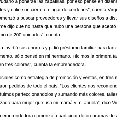
udarlo a ponerse las zapatillas, por eso pensé en diseñ
les y utilice un cierre en lugar de cordones”, cuenta Virg
enzó a buscar proveedores y llevar sus diseños a disti
 me dijo que no hasta que hubo una persona que aceptó 
imo de 200 unidades”, cuenta.
 invirtió sus ahorros y pidió préstamo familiar para lan
ento, sólo pensé en mi hermano. Hicimos la primera ta
n tres colores”, cuenta la emprendedora.
sociales como estrategia de promoción y ventas, en tres
garon pedidos de todo el país. “Los clientes nos recome
fuimos perfeccionandolos y sumando más colores, talle
zado para mujer que usa mi mamá y mi abuela”, dice Vir
 la emprendedora comenzó a participar de programas de