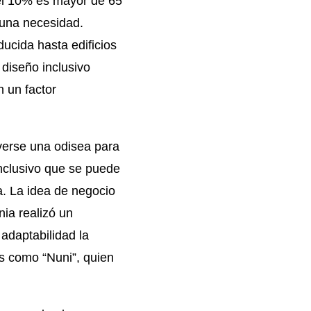
el 10% es mayor de 65
 una necesidad.
ucida hasta edificios
 diseño inclusivo
 un factor
verse una odisea para
nclusivo que se puede
. La idea de negocio
ia realizó un
adaptabilidad la
s como “Nuni”, quien