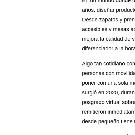
En un mundo donde un
años, diseñar product
Desde zapatos y prend
accesibles y mesas ad
mejora la calidad de 
diferenciador a la ho
Algo tan cotidiano co
personas con movilid
poner con una sola ma
surgió en 2020, duran
posgrado virtual sobr
remitieron inmediata
desde pequeño tiene 