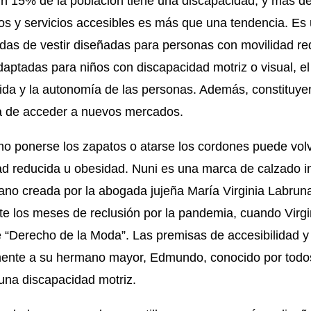
 15% de la población tiene una discapacidad, y más d
os y servicios accesibles es más que una tendencia. Es
as de vestir diseñadas para personas con movilidad red
aptadas para niños con discapacidad motriz o visual, el
vida y la autonomía de las personas. Además, constituyen
ra de acceder a nuevos mercados.
mo ponerse los zapatos o atarse los cordones puede vol
ad reducida u obesidad. Nuni es una marca de calzado i
no creada por la abogada jujeña María Virginia Labruna
te los meses de reclusión por la pandemia, cuando Virgin
e “Derecho de la Moda”. Las premisas de accesibilidad y 
mente a su hermano mayor, Edmundo, conocido por todo
una discapacidad motriz.