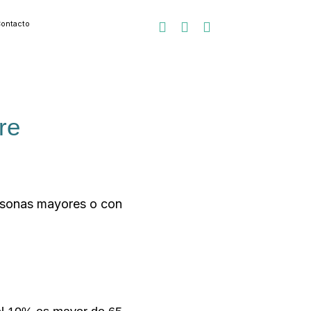
ontacto



re
ersonas mayores o con