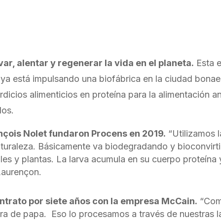
ar, alentar y regenerar la vida en el planeta.
Esta e
 y ya está impulsando una biofábrica en la ciudad bona
icios alimenticios en proteína para la alimentación ani
los.
nçois Nolet fundaron Procens en 2019.
“Utilizamos 
aturaleza. Básicamente va biodegradando y bioconvirt
es y plantas. La larva acumula en su cuerpo proteína y
Laurençon.
ontrato por siete años con la empresa McCain.
“Comp
ra de papa. Eso lo procesamos a través de nuestras l