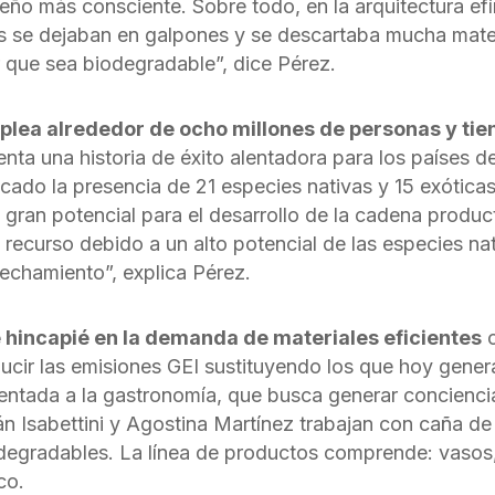
iseño más consciente. Sobre todo, en la arquitectura ef
s se dejaban en galpones y se descartaba mucha mater
r que sea biodegradable”, dice Pérez.
plea alrededor de ocho millones de personas y tie
nta una historia de éxito alentadora para los países de
cado la presencia de 21 especies nativas y 15 exóticas
 gran potencial para el desarrollo de la cadena product
 recurso debido a un alto potencial de las especies na
echamiento”, explica Pérez.
 hincapié en la demanda de materiales eficientes
c
ducir las emisiones GEI sustituyendo los que hoy gene
ientada a la gastronomía, que busca generar concienc
án Isabettini y Agostina Martínez trabajan con caña 
degradables. La línea de productos comprende: vasos,
co.