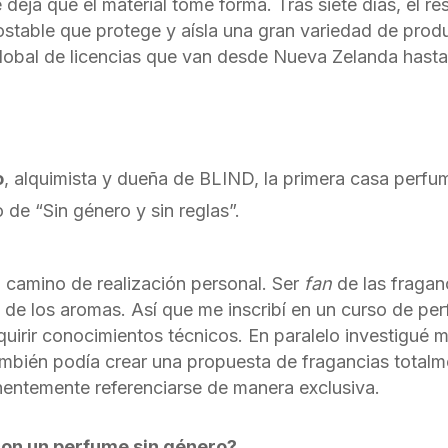
 deja que el material tome forma. Tras siete días, el re
ostable que protege y aísla una gran variedad de pr
lobal de licencias que van desde Nueva Zelanda hasta
o
, alquimista y dueña de BLIND, la primera casa perfum
 de “Sin género y sin reglas”.
n camino de realización personal. Ser
fan
de las fragan
 de los aromas. Así que me inscribí en un curso de per
uirir conocimientos técnicos. En paralelo investigué 
mbién podía crear una propuesta de fragancias totalm
entemente referenciarse de manera exclusiva.
con un perfume sin género?