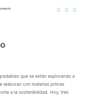
ontacto



co
gradables que se están explorando a
se elaboran con materias primas
rte a la sostenibilidad. Hoy, tres