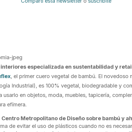
Compartí esta newsletter
o
suscribite
interiores especializada en sustentabilidad y retai
flex
, el primer cuero vegetal de bambú. El novedoso m
ología Industrial), es 100% vegetal, biodegradable y c
a usarlo en objetos, moda, muebles, tapicería, comple
ura efímera.
l Centro Metropolitano de Diseño sobre bambú y ah
orma de evitar el uso de plásticos cuando no es necesa