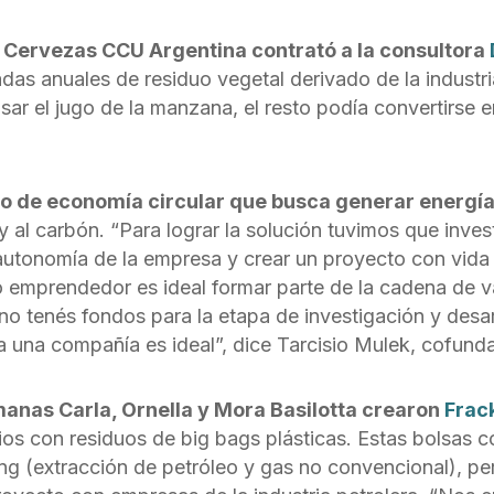
y Cervezas CCU Argentina contrató a la consultora
das anuales de residuo vegetal derivado de la industr
ar el jugo de la manzana, el resto podía convertirse e
 de economía circular que busca generar energía a
 al carbón. “Para lograr la solución tuvimos que inve
ta autonomía de la empresa y crear un proyecto con vid
 emprendedor es ideal formar parte de la cadena de v
tenés fondos para la etapa de investigación y desarro
ra una compañía es ideal”, dice Tarcisio Mulek, cofun
manas Carla, Ornella y Mora Basilotta crearon
Frac
s con residuos de big bags plásticas. Estas bolsas co
ng (extracción de petróleo y gas no convencional), per