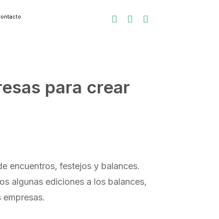
ontacto



esas para crear
e encuentros, festejos y balances.
s algunas ediciones a los balances,
s empresas.