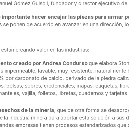
nuel Gómez Guisoli, fundador y director ejecutivo de l
 importante hacer encajar las piezas para armar p
s se ponen de acuerdo en avanzar en una dirección, l
están creando valor en las industrias:
ento creado por Andrea Condurso
que elabora Ston
s impermeable, lavable, muy resistente, naturalmente b
0% por carbonato de calcio, derivado de la piedra cali
s, bolsas, sobres, credenciales, mapas, etiquetas, libr
anteles, vajilla, folletos, libretas, cuadernos y tarjeta
desechos de la minería
, que de otra forma se desapro
la industria minera para aportar esta solución a sus 
andes empresas tienen procesos estandarizados que 